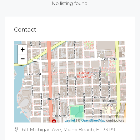
No listing found.
Contact
+
−
Leaflet
| ©
OpenStreetMap
contributors
1611 Michigan Ave, Miami Beach, FL 33139