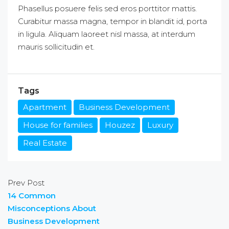
Phasellus posuere felis sed eros porttitor mattis.
Curabitur massa magna, tempor in blandit id, porta
in ligula. Aliquam laoreet nisl massa, at interdum
mauris sollicitudin et.
Tags
Apartment
Business Development
House for families
Houzez
Luxury
Real Estate
Prev Post
14 Common
Misconceptions About
Business Development