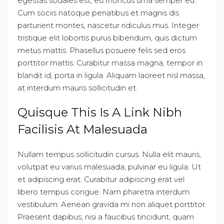
egestas sodales est, eu rhoncus urna semper eu.
Cum sociis natoque penatibus et magnis dis
parturient montes, nascetur ridiculus mus. Integer
tristique elit lobortis purus bibendum, quis dictum
metus mattis. Phasellus posuere felis sed eros
porttitor mattis. Curabitur massa magna, tempor in
blandit id, porta in ligula. Aliquam laoreet nisl massa,
at interdum mauris sollicitudin et.
Quisque This Is A Link Nibh
Facilisis At Malesuada
Nullam tempus sollicitudin cursus. Nulla elit mauris,
volutpat eu varius malesuada, pulvinar eu ligula. Ut
et adipiscing erat. Curabitur adipiscing erat vel
libero tempus congue. Nam pharetra interdum
vestibulum. Aenean gravida mi non aliquet porttitor.
Praesent dapibus, nisi a faucibus tincidunt, quam