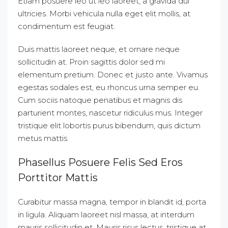
Etiam posuere leo ut leo laoreet, a gravida dui
ultricies. Morbi vehicula nulla eget elit mollis, at
condimentum est feugiat.
Duis mattis laoreet neque, et ornare neque
sollicitudin at. Proin sagittis dolor sed mi
elementum pretium. Donec et justo ante. Vivamus
egestas sodales est, eu rhoncus urna semper eu.
Cum sociis natoque penatibus et magnis dis
parturient montes, nascetur ridiculus mus. Integer
tristique elit lobortis purus bibendum, quis dictum
metus mattis.
Phasellus Posuere Felis Sed Eros
Porttitor Mattis
Curabitur massa magna, tempor in blandit id, porta
in ligula. Aliquam laoreet nisl massa, at interdum
mauris sollicitudin et. Mauris risus lectus, tristique at