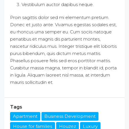
Vestibulum auctor dapibus neque.
Proin sagittis dolor sed mi elementum pretium.
Donec et justo ante. Vivamus egestas sodales est,
eu rhoncus urna semper eu. Cum sociis natoque
penatibus et magnis dis parturient montes,
nascetur ridiculus mus. Integer tristique elit lobortis
purus bibendum, quis dictum metus mattis.
Phasellus posuere felis sed eros porttitor mattis.
Curabitur massa magna, tempor in blandit id, porta
in ligula. Aliquam laoreet nisl massa, at interdum
mauris sollicitudin et.
Tags
Apartment
Business Development
House for families
Houzez
Luxury